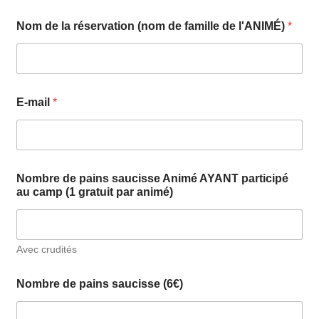
a
Nom de la réservation (nom de famille de l'ANIMÉ)
*
u
d
e
(
6
€
E-mail
*
)
Nombre de pains saucisse Animé AYANT participé
au camp (1 gratuit par animé)
Avec crudités
Nombre de pains saucisse (6€)