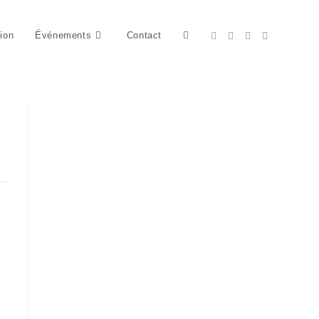
tion
Événements
Contact
Toggle
website
search